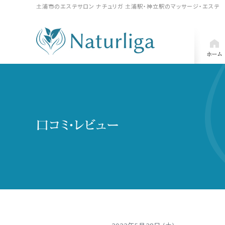
土浦市のエステサロン ナチュリガ 土浦駅・神立駅のマッサージ・エステ