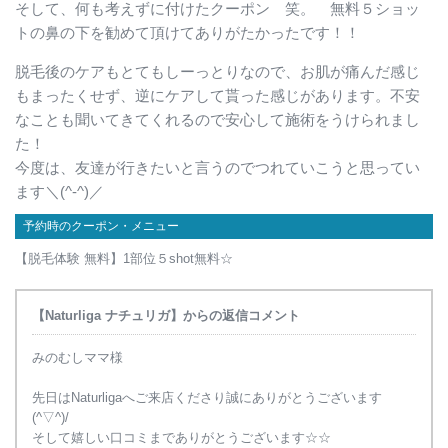
そして、何も考えずに付けたクーポン 笑。 無料５ショッ
トの鼻の下を勧めて頂けてありがたかったです！！
脱毛後のケアもとてもしーっとりなので、お肌が痛んだ感じ
もまったくせず、逆にケアして貰った感じがあります。不安
なことも聞いてきてくれるので安心して施術をうけられまし
た！
今度は、友達が行きたいと言うのでつれていこうと思ってい
ます＼(^-^)／
予約時のクーポン・メニュー
【脱毛体験 無料】1部位５shot無料☆
【Naturliga ナチュリガ】からの返信コメント
みのむしママ様
先日はNaturligaへご来店くださり誠にありがとうございます
(^▽^)/
そして嬉しい口コミまでありがとうございます☆☆