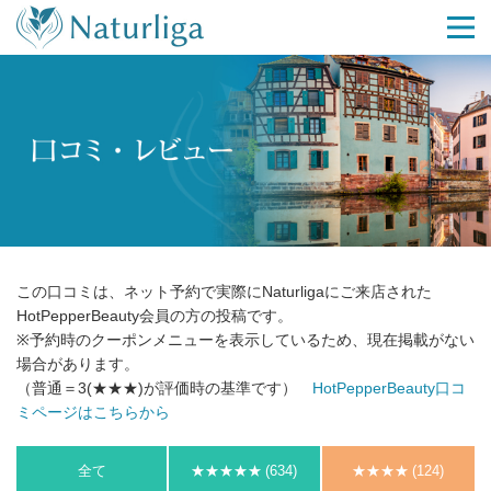
この口コミは、ネット予約で実際にNaturligaにご来店された
HotPepperBeauty会員の方の投稿です。
※予約時のクーポンメニューを表示しているため、現在掲載がない
場合があります。
（普通＝3(★★★)が評価時の基準です）
HotPepperBeauty口コ
ミページはこちらから
全て
★★★★★
(634)
★★★★
(124)