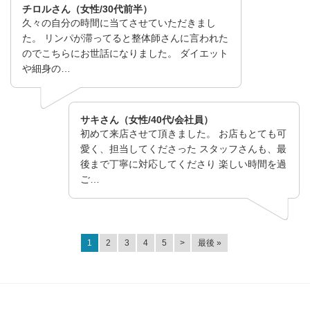
チロルさん（女性/30代前半）
久々の自分の時間に当てさせていただきまし
た。 リンパが滞ってると整体師さんに言われた
のでこちらにお世話になりました。 ダイエット
や細身の…
サキさん（女性/40代/会社員）
初めて来店させて頂きました。 お店もとても可
愛く、担当してくださった スタッフさんも、最
後まで丁寧に対応してくださり 楽しい時間を過
ご…
1
2
3
4
5
>
最後 »