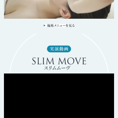
【11月限定】たるみ改善！ハリ艶コース
2023/10/24
おすすめメニュー
【Happy Halloween】フットバス+スリムムーブ下半身+ヒート
ジェル
2023/10/24
おすすめメニュー
【Happy Halloween】毛穴レス！美白コース 60分
2023/09/12
おすすめメニュー
【9月限定】選べるフェイシャル 紫外線ダメージケア
2023/09/12
おすすめメニュー
【9月限定】リンパマッサージ80分+炭酸ヘッドマッサージ10
分